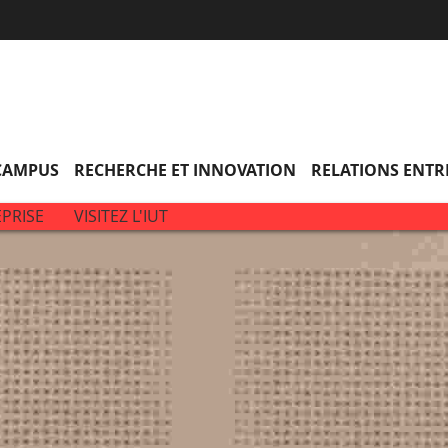
Aller
Navigation
Accès
Connexion
au
directs
contenu
 CAMPUS
RECHERCHE ET INNOVATION
RELATIONS ENTR
PRISE
VISITEZ L'IUT