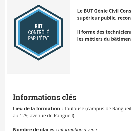
Le BUT Génie Civil Con
supérieur public, recon
Il forme des technicie
les métiers du bâtiment
Label
BUT
contrôlé
par
l'État
Informations clés
Lieu de la formation :
Toulouse (campus de Ranguei
au 129, avenue de Rangueil)
Nombre de places :
information à venir.