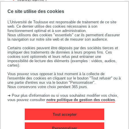
méthodes (prix, planning, chantier etc.) ;
Ce site utilise des cookies
matériaux ;
L'Université de Toulouse est responsable de traitement de ce site
géotechnique ;
web. Ce dernier utilise des cookies nécessaires à son
fonctionnement optimal et à son administration.
structures (acier, béton armé, bois) ;
Nous utilisons des cookies "essentiels" car ils permettent d'assurer
la navigation sur notre site web et de mesurer son audience.
physique appliquée ;
Certains cookies peuvent être déposés par des sociétés tierces et
énergie...
impliquer des traitements de données à leurs propres fins. Ces
cookies sont optionnels et leurs refus peut entrainer une
impossibilité de lecture des éléments (exemples : vidéos, audios,
cartes).
Enseignements généraux :
Vous pouvez vous opposer à tout moment à la collecte de
l'ensemble des cookies en cliquant sur le bouton "Tout refuser" ou à
une partie d'entres eux via le bouton "Personnaliser".
Nous conservons votre choix pendant 365 jours.
expression-communication ;
➜ Pour plus d'information ou si vous souhaitez modifier vos choix,
LV1 anglais ;
vous pouvez consulter
notre politique de gestion des cookies
.
mathématiques ;
Projet Personnel et Professionnel de
Tout accepter
l’Étudiant.
Personnaliser