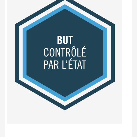
Label
BUT
contrôlé