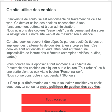
méthodes (prix, planning, chantier etc.) ;
Ce site utilise des cookies
matériaux ;
L'Université de Toulouse est responsable de traitement de ce site
géotechnique ;
web. Ce dernier utilise des cookies nécessaires à son
fonctionnement optimal et à son administration.
structures (acier, béton armé, bois) ;
Nous utilisons des cookies "essentiels" car ils permettent d'assurer
la navigation sur notre site web et de mesurer son audience.
physique appliquée ;
Certains cookies peuvent être déposés par des sociétés tierces et
énergie...
impliquer des traitements de données à leurs propres fins. Ces
cookies sont optionnels et leurs refus peut entrainer une
impossibilité de lecture des éléments (exemples : vidéos, audios,
cartes).
Enseignements généraux :
Vous pouvez vous opposer à tout moment à la collecte de
l'ensemble des cookies en cliquant sur le bouton "Tout refuser" ou à
une partie d'entres eux via le bouton "Personnaliser".
Nous conservons votre choix pendant 365 jours.
expression-communication ;
➜ Pour plus d'information ou si vous souhaitez modifier vos choix,
LV1 anglais ;
vous pouvez consulter
notre politique de gestion des cookies
.
mathématiques ;
Projet Personnel et Professionnel de
Tout accepter
l’Étudiant.
Personnaliser