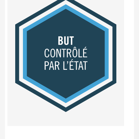
Label
BUT
contrôlé